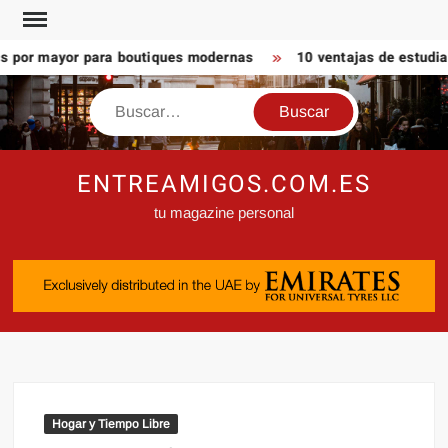
Saltar
al
 por mayor para boutiques modernas
10 ventajas de estudiar 
contenido
Buscar
ENTREAMIGOS.COM.ES
tu magazine personal
Hogar y Tiempo Libre