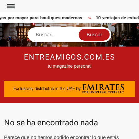
Saltar
al
as por mayor para boutiques modernas
10 ventajas de estudi
contenido
Buscar
ENTREAMIGOS.COM.ES
tu magazine personal
No se ha encontrado nada
Parece que no hemos podido encontrar lo que estás