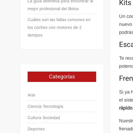
Kits
La guía definitiva para encontrar al
mejor profesional del Botox
Un coc
Cuáles son las fallas comunes en
nuevo 
los coches con motores de 2
podrás
tiempos
Esc
Te rec
potenc
Categorías
Fren
Si ya 
Arte
el sis
Ciencia Tecnología
rápido
Cultura Sociedad
Nuestr
frenad
Deportes