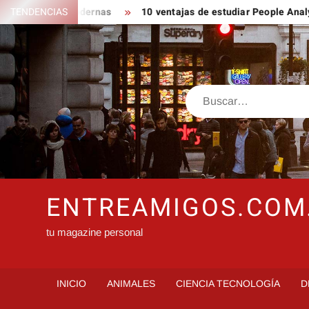
Saltar
iques modernas
TENDENCIAS
10 ventajas de estudiar People Analytics
al
contenido
Buscar
ENTREAMIGOS.COM
tu magazine personal
INICIO
ANIMALES
CIENCIA TECNOLOGÍA
D