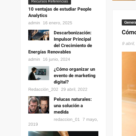
Recursos Referencias
10 ventajas de estudiar People
Analytics
admin
16 enero, 2025
Genera
Cómo 
Descarbonización:
Impulsor Principal
9 abril
del Crecimiento de
Energías Renovables
admin
16 junio, 2024
¿Cómo organizar un
evento de marketing
digital?
Redacción_202
29 abril, 2022
Pelucas naturales:
una solución a
medida
redaccion_01
7 mayo,
2019