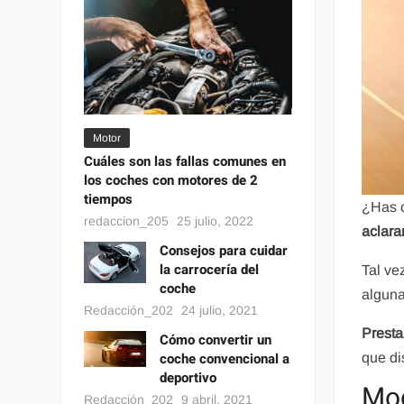
Motor
Cuáles son las fallas comunes en
los coches con motores de 2
tiempos
¿Has c
redaccion_205
25 julio, 2022
aclara
Consejos para cuidar
la carrocería del
Tal ve
coche
alguna
Redacción_202
24 julio, 2021
Presta
Cómo convertir un
coche convencional a
que di
deportivo
Mod
Redacción_202
9 abril, 2021