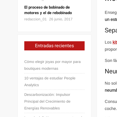
El proceso de bobinado de
motores y el de rebobinado
Ensegu
redaccion_01
26 junio, 2017
un est
Sepa
Los
ki
Entradas recientes
propor
Son fá
Cómo elegir joyas por mayor para
boutiques modernas
Neu
10 ventajas de estudiar People
No sol
Analytics
neumát
Descarbonización: Impulsor
Consul
Principal del Crecimiento de
Energías Renovables
coche.