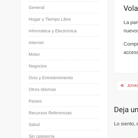
Vola
General
Hogar y Tiempo Libre
La par
nuevos
Informática y Electrónica
Internet
Compra
acceso
Motor
Negocios
Ocio y Entretenimiento
Naveg
JOYAS
Otros Idiomas
de
Países
entra
Deja u
Recursos Referencias
Lo siento,
Salud
Sin categoría