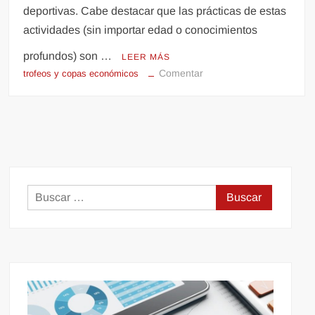
deportivas. Cabe destacar que las prácticas de estas
actividades (sin importar edad o conocimientos
profundos) son …
LEER MÁS
en
Comentar
trofeos y copas económicos
Competencias
deportivas
con
trofeos
y
copas
económicos
Buscar: