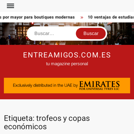
Saltar
al
 por mayor para boutiques modernas
10 ventajas de estudiar 
contenido
Buscar
ENTREAMIGOS.COM.ES
tu magazine personal
Etiqueta:
trofeos y copas
económicos