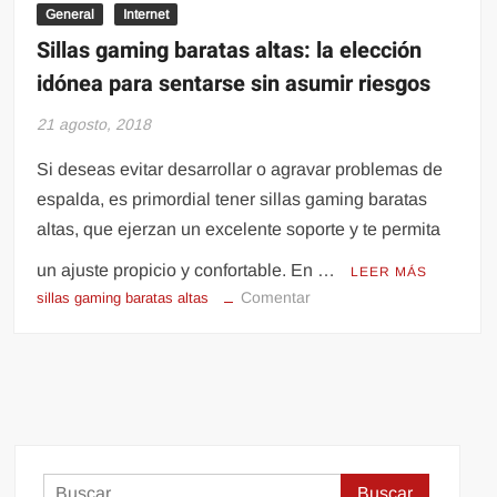
General
Internet
Sillas gaming baratas altas: la elección
idónea para sentarse sin asumir riesgos
21 agosto, 2018
Si deseas evitar desarrollar o agravar problemas de
espalda, es primordial tener sillas gaming baratas
altas, que ejerzan un excelente soporte y te permita
un ajuste propicio y confortable. En …
LEER MÁS
en
Comentar
sillas gaming baratas altas
Sillas
gaming
baratas
altas:
la
elección
idónea
Buscar: