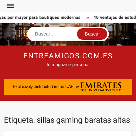
Saltar
al
as por mayor para boutiques modernas
10 ventajas de estudi
contenido
Buscar
ENTREAMIGOS.COM.ES
tu magazine personal
Etiqueta:
sillas gaming baratas altas