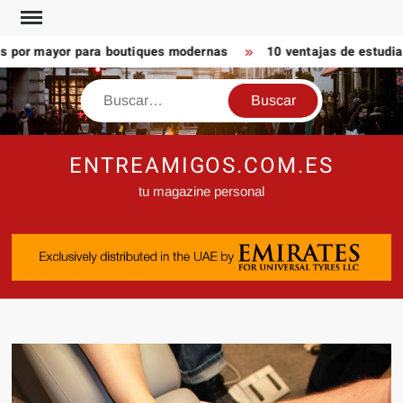
Saltar
al
 por mayor para boutiques modernas
10 ventajas de estudiar 
contenido
Buscar
ENTREAMIGOS.COM.ES
tu magazine personal