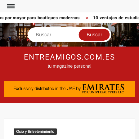
Saltar
al
s por mayor para boutiques modernas
10 ventajas de estudiar
contenido
Buscar
ENTREAMIGOS.COM.ES
tu magazine personal
Ocio y Entretenimiento