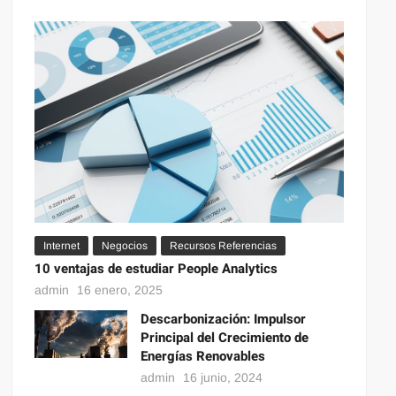
Internet
Negocios
Recursos Referencias
10 ventajas de estudiar People Analytics
admin
16 enero, 2025
Descarbonización: Impulsor
Principal del Crecimiento de
Energías Renovables
admin
16 junio, 2024