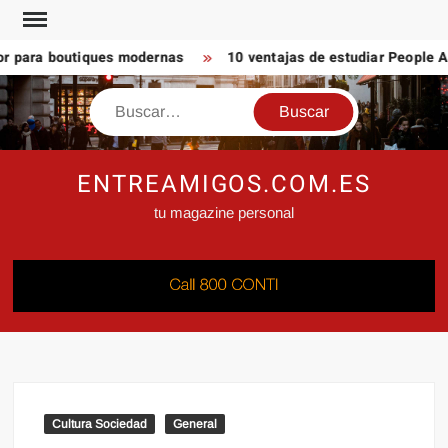
Saltar
al
 para boutiques modernas
10 ventajas de estudiar People Ana
contenido
Buscar
ENTREAMIGOS.COM.ES
tu magazine personal
Cultura Sociedad
General